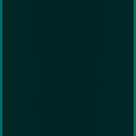
La biotecnolo
transforma
de
Diagnóstico, inversión y ci
aplicada en una sola plata